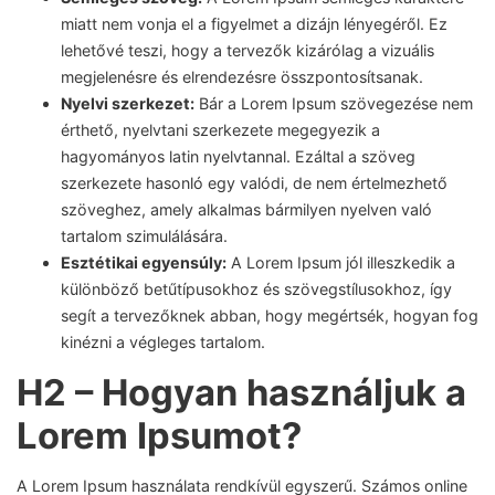
miatt nem vonja el a figyelmet a dizájn lényegéről. Ez
lehetővé teszi, hogy a tervezők kizárólag a vizuális
megjelenésre és elrendezésre összpontosítsanak.
Nyelvi szerkezet:
Bár a Lorem Ipsum szövegezése nem
érthető, nyelvtani szerkezete megegyezik a
hagyományos latin nyelvtannal. Ezáltal a szöveg
szerkezete hasonló egy valódi, de nem értelmezhető
szöveghez, amely alkalmas bármilyen nyelven való
tartalom szimulálására.
Esztétikai egyensúly:
A Lorem Ipsum jól illeszkedik a
különböző betűtípusokhoz és szövegstílusokhoz, így
segít a tervezőknek abban, hogy megértsék, hogyan fog
kinézni a végleges tartalom.
H2 – Hogyan használjuk a
Lorem Ipsumot?
A Lorem Ipsum használata rendkívül egyszerű. Számos online