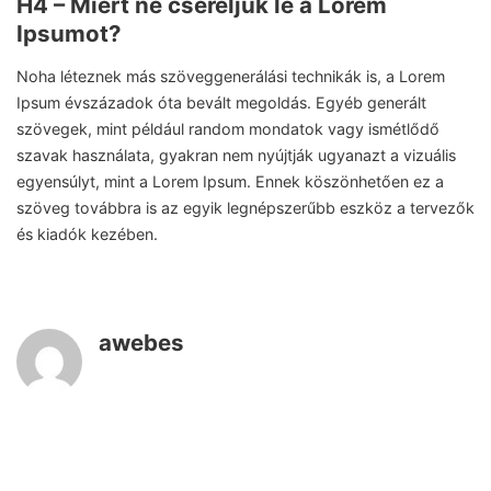
H4 – Miért ne cseréljük le a Lorem
Ipsumot?
Noha léteznek más szöveggenerálási technikák is, a Lorem
Ipsum évszázadok óta bevált megoldás. Egyéb generált
szövegek, mint például random mondatok vagy ismétlődő
szavak használata, gyakran nem nyújtják ugyanazt a vizuális
egyensúlyt, mint a Lorem Ipsum. Ennek köszönhetően ez a
szöveg továbbra is az egyik legnépszerűbb eszköz a tervezők
és kiadók kezében.
awebes