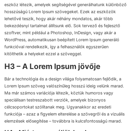
eszköz létezik, amelyek segítségével generálhatunk különböző
hosszúságú Lorem Ipsum szövegeket. Ezek az eszközök
lehetővé teszik, hogy akár néhány mondatos, akár több
bekezdésnyi tartalmat állítsunk elő. Sok tervező és fejlesztő
szoftver, mint például a Photoshop, InDesign, vagy akár a
WordPress, automatikusan beépített Lorem Ipsum generáló
funkcióval rendelkezik, így a felhasználók egyszerűen
kitölthetik a helyeket ezzel a szöveggel.
H3 – A Lorem Ipsum jövője
Bár a technológia és a design világa folyamatosan fejlődik, a
Lorem Ipsum szöveg valószínűleg hosszú ideig velünk marad.
Ma már számos variációja létezik, köztük humoros vagy
speciálisan testreszabott verziók, amelyek bizonyos
célcsoportokat szólítanak meg. Ugyanakkor az eredeti
funkciója – azaz a figyelem elterelése a szövegről és a vizuális
elemzések elősegítése – továbbra is kulcsfontosságú marad.