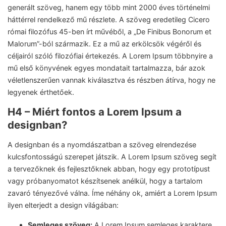
generált szöveg, hanem egy több mint 2000 éves történelmi
háttérrel rendelkező mű részlete. A szöveg eredetileg Cicero
római filozófus 45-ben írt művéből, a „De Finibus Bonorum et
Malorum”-ból származik. Ez a mű az erkölcsök végéről és
céljairól szóló filozófiai értekezés. A Lorem Ipsum többnyire a
mű első könyvének egyes mondatait tartalmazza, bár azok
véletlenszerűen vannak kiválasztva és részben átírva, hogy ne
legyenek érthetőek.
H4 – Miért fontos a Lorem Ipsum a
designban?
A designban és a nyomdászatban a szöveg elrendezése
kulcsfontosságú szerepet játszik. A Lorem Ipsum szöveg segít
a tervezőknek és fejlesztőknek abban, hogy egy prototípust
vagy próbanyomatot készítsenek anélkül, hogy a tartalom
zavaró tényezővé válna. Íme néhány ok, amiért a Lorem Ipsum
ilyen elterjedt a design világában:
Semleges szöveg:
A Lorem Ipsum semleges karaktere