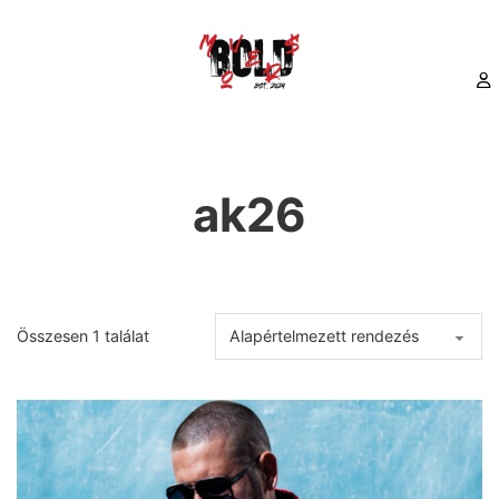
ak26
Összesen 1 találat
Ennek a terméknek több variációja van. A változatok a termékold