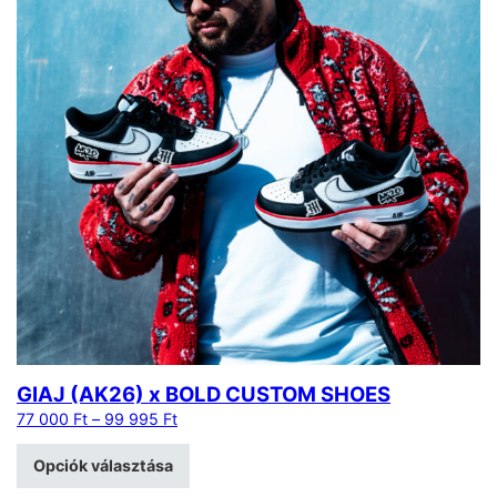
GIAJ (AK26) x BOLD CUSTOM SHOES
77 000
Ft
–
99 995
Ft
Opciók választása